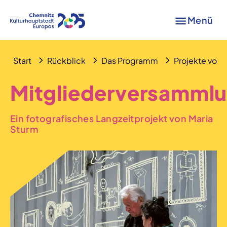
Menü
Start
Rückblick
Das Programm
Projekte von A
Mitgliederversamml
Ein fotografisches Langzeitprojekt von Maria
Sturm