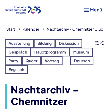
Menü
Start
Kalender
Nachtarchiv - Chemnitzer Clubkul
Ausstellung
Bildung
Diskussion
Gespräch
Hauptprogramm
Museum
Party
Queer
Vortrag
Deutsch
Englisch
Nachtarchiv -
Chemnitzer