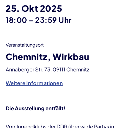
25. Okt 2025
bis
18:00
–
23:59 Uhr
Veranstaltungsort
Chemnitz, Wirkbau
Annaberger Str. 73, 09111 Chemnitz
Weitere Informationen
Die Ausstellung entfällt!
Von Jugendklubs der DDR über wilde Partys in